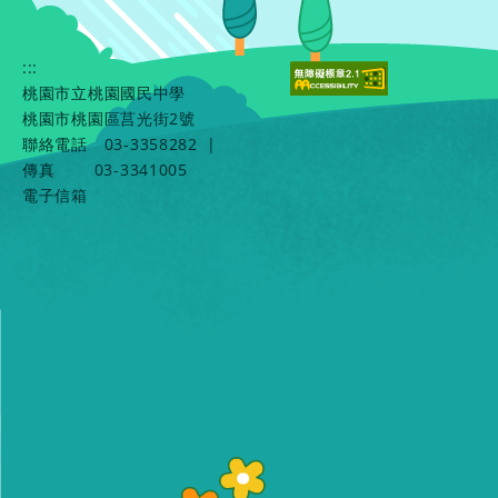
:::
桃園市立桃園國民中學
桃園市桃園區莒光街2號
聯絡電話
03-3358282
|
傳真
03-3341005
電子信箱