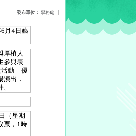
發布單位：
學務處
|
6月4日藝
與厚植人
生參與表
廣活動—優
場演出，
件。
8日（星期
取票，1時