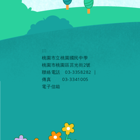
:::
桃園市立桃園國民中學
桃園市桃園區莒光街2號
聯絡電話
03-3358282
|
傳真
03-3341005
電子信箱