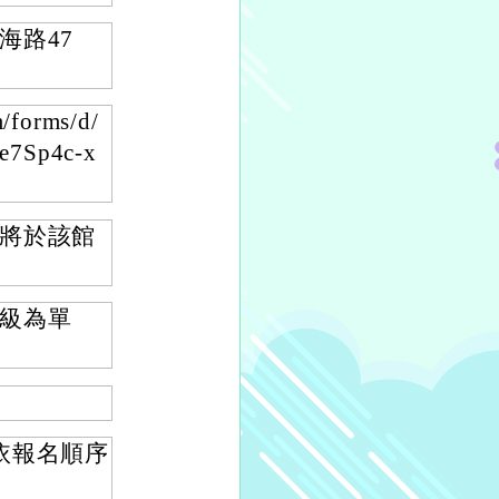
海路47
forms/d/
e7Sp4c-x
將於該館
級為單
依報名順序