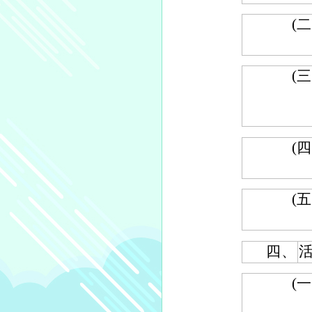
(二
(三
(四
(五
四、
(一