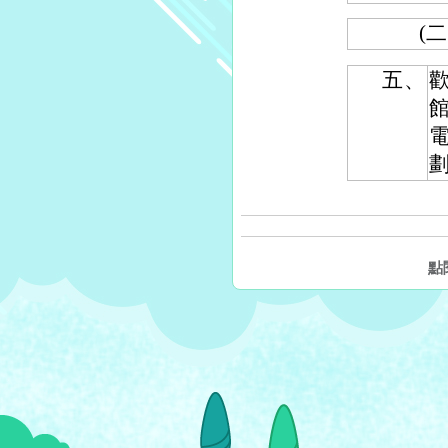
(二
五、
點