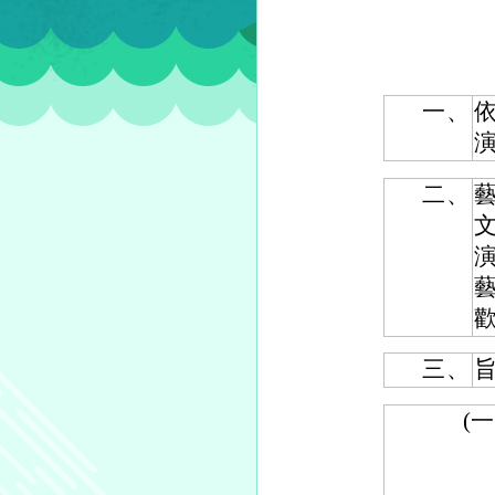
一、
演
二、
三、
(一