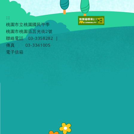
:::
桃園市立桃園國民中學
桃園市桃園區莒光街2號
聯絡電話
03-3358282
|
傳真
03-3341005
電子信箱