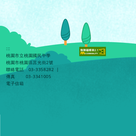
:::
桃園市立桃園國民中學
桃園市桃園區莒光街2號
聯絡電話
03-3358282
|
傳真
03-3341005
電子信箱