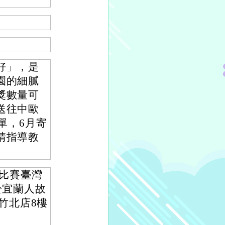
好」，是
園的細膩
獎數量可
送往中歐
單，6月寄
請指導教
繪畫比賽臺灣
於宜蘭人故
竹北店8樓