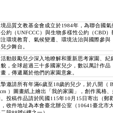
環境品質文教基金會成立於1984年，為聯合國
要公約（UNFCCC）與生物多樣性公約（CBD
關注環境教育、氣候變遷、環境法治與國際參與
供兒少舞台。
本活動鼓勵兒少深入地瞭解和重新思考家園、紀
樣貌，全球超過三十多國家兒少，數以萬計作品
繪畫，傳遞屬於他們的家園意象。
摯邀請所有年滿6歲至18歲的兒少，於八開（ B4，
8 cm ）圖畫紙上繪出「我的家園」，創作風格
拘。投稿作品請於民國115年10月15日寄出（郵
），收件地址為本會臺北辦公室（10641臺北市
路二段88號6樓之一）。