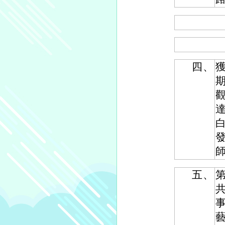
四、
五、
第