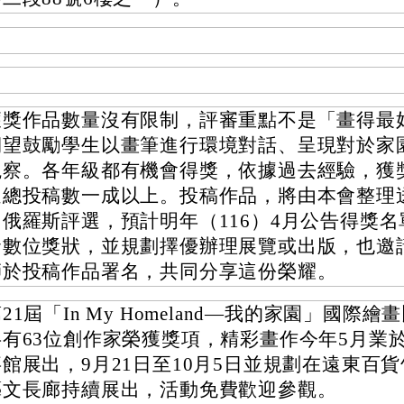
獲獎作品數量沒有限制，評審重點不是「畫得最
期望鼓勵學生以畫筆進行環境對話、呈現對於家
觀察。各年級都有機會得獎，依據過去經驗，獲
達總投稿數一成以上。投稿作品，將由本會整理
白俄羅斯評選，預計明年（116）4月公告得獎名
發數位獎狀，並規劃擇優辦理展覽或出版，也邀
師於投稿作品署名，共同分享這份榮耀。
21屆「In My Homeland—我的家園」國際
共有63位創作家榮獲獎項，精彩畫作今年5月業
事館展出，9月21日至10月5日並規劃在遠東百貨
藝文長廊持續展出，活動免費歡迎參觀。