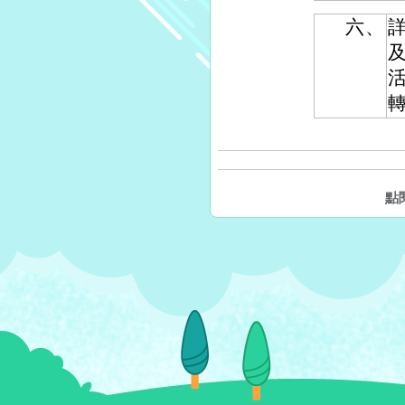
六、
活
點