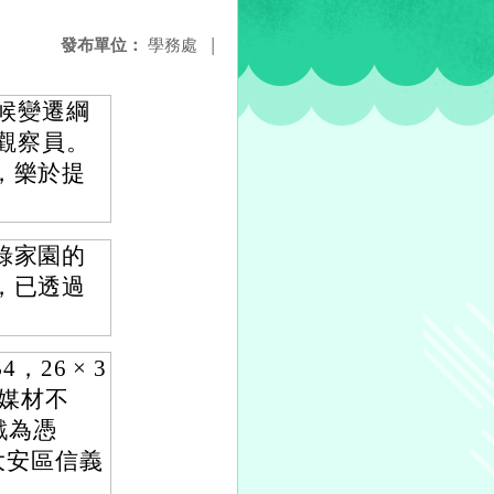
發布單位：
學務處
|
氣候變遷綱
）觀察員。
，樂於提
錄家園的
，已透過
26 × 3
、媒材不
戳為憑
大安區信義