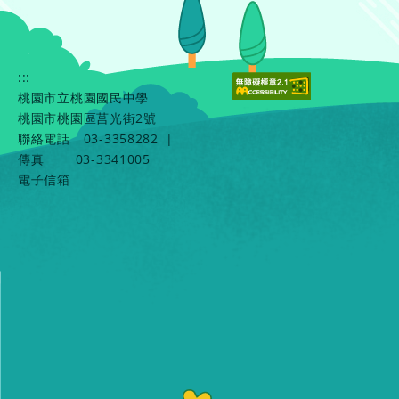
:::
桃園市立桃園國民中學
桃園市桃園區莒光街2號
聯絡電話
03-3358282
|
傳真
03-3341005
電子信箱