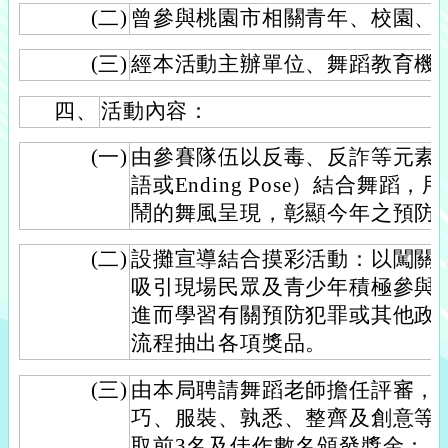
(二)
曾參與桃園市相關青年、校園、
(三)
經本活動主辦單位、舞蹈教育機
四、
活動內容：
(一)
由參賽隊伍以反毒、反詐等元素
語或Ending Pose）結合舞
鬧的舞風呈現，彰顯今年之預防
(二)
設攤宣導結合摸彩活動：以闖關
吸引現場民眾及青少年積極參與
進而學習有關預防犯罪或其他政
流程抽出各項獎品。
(三)
由本局聘請舞蹈老師擔任評審，
巧、服裝、孰悉、整齊及創意等
取前3名及佳作數名頒發獎金：