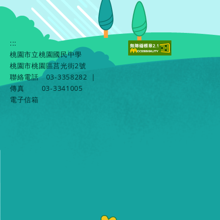
:::
桃園市立桃園國民中學
桃園市桃園區莒光街2號
聯絡電話
03-3358282
|
傳真
03-3341005
電子信箱