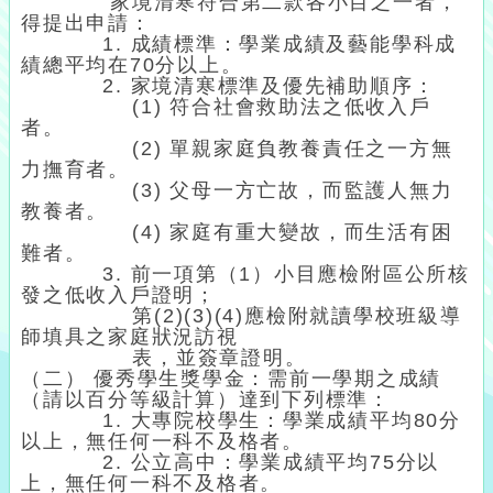
家境清寒符合第二款各小目之一者，
得提出申請：
1. 成績標準：學業成績及藝能學科成
績總平均在70分以上。
2. 家境清寒標準及優先補助順序：
(1) 符合社會救助法之低收入戶
者。
(2) 單親家庭負教養責任之一方無
力撫育者。
(3) 父母一方亡故，而監護人無力
教養者。
(4) 家庭有重大變故，而生活有困
難者。
3. 前一項第（1）小目應檢附區公所核
發之低收入戶證明；
第(2)(3)(4)應檢附就讀學校班級導
師填具之家庭狀況訪視
表，並簽章證明。
（二） 優秀學生獎學金：需前一學期之成績
（請以百分等級計算）達到下列標準：
1. 大專院校學生：學業成績平均80分
以上，無任何一科不及格者。
2. 公立高中：學業成績平均75分以
上，無任何一科不及格者。