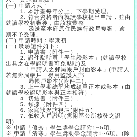
(一) 申請方式：
1. 本計畫每年分上、下學期受理。
2. 符合資格者向就讀學校提出申請，並由
就讀學校初審後，由該校彙整
函送至本府原住民族行政局複審，逾
期不予受理。
(二) 申請時間：學期初
(三) 繳驗證件如下：
1. 申請書（附件一）。
2. 證件黏貼頁「學生證影本」(就讀學校
出具之在學證明書可免黏貼)及
「申請人之郵局帳戶封面影本」(申請人
若無郵局帳戶，得用監護人郵
局帳戶影本)(附件二)。
3. 上一學期總平均成績單正本或影本（由
就讀學校證明影本與正本相符）。
4. 切結書（附件三）。
5. 領據（附件四）。
6. 家庭狀況訪視表(附件五)
7. 低收入戶證明(需附區公所核發之證
明)。
※ 申請「優秀」學生獎學金請附1~5項。
※ 申請「清寒」學生獎助學金請附1~6項。(除