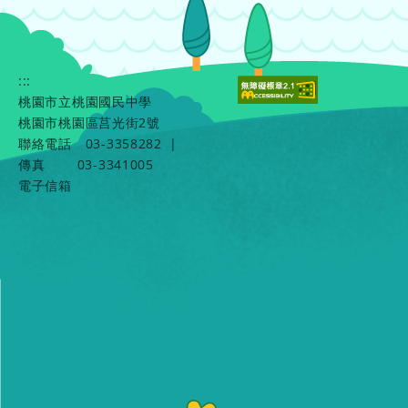
:::
桃園市立桃園國民中學
桃園市桃園區莒光街2號
聯絡電話
03-3358282
|
傳真
03-3341005
電子信箱