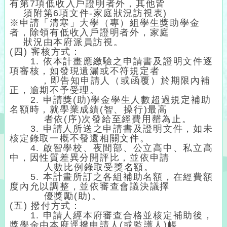
有第7項低收入戶證明者外，其他皆
須附第6項文件-家庭狀況訪視表)
※申請「清寒」大學（專）組學生獎助學金
者，除領有低收入戶證明者外，家庭
狀況由本府派員訪視。
(四) 審核方式：
1. 依本計畫應繳驗之申請書及證明文件逐
項審核，如發現遺漏或不符規定者
，即告知申請人（或函覆）於期限內補
正，逾期不予受理。
2. 申請獎(助)學金學生人數超過規定補助
名額時，就學業成績(智、操行)最高
者依(序)次發給至經費用罄為止。
3. 申請人所送之申請書及證明文件，如未
核定錄取一概不發還相關文件。
4. 啟智學校、夜間部、公立高中、私立高
中，因性質差異分開評比，並依申請
人數比例錄取受獎名額。
5. 本計畫所訂之各組補助名額，在經費額
度內允以調整，並依審查會議決議擇
優獎勵(助)。
(五) 撥付方式：
1. 申請人經本府審查合格並核定補助後，
獎學金由本府逕撥申請人(或監護人)帳