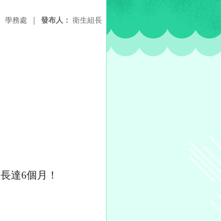
：
學務處
|
發布人：
衛生組長
內長達
6
個月！