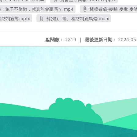
開新視窗
另開新視窗
)：兔子不偷懶，就真的會贏嗎？.mp4
檳榔致癌-麥哺 麥揪 麥請
另開新視窗
另開新視窗
防制宣導.pptx
菸(煙)、酒、檳防制跑馬燈.docx
視窗
另開新視窗
點閱數：
2219
|
最後更新日期：
2024-05