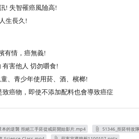
! 失智罹癌風險高!
人生長久!
 檳有情，癌無義!
 有害他人 切勿嚼食!
童、青少年使用菸、酒、檳榔!
是致癌物，即使不添加配料也會導致癌症
學課本的逆襲 拒絕三手菸從戒菸開始影片.mp4
51346_拒菸特攻隊
另開新視窗
另開新
ience Class.mp4
菸害宣導簡報1100107.pptx