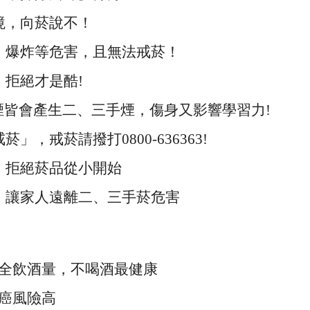
境，向菸說不！
、爆炸等危害，且無法戒菸！
，拒絕才是酷
!
煙皆會產生二、三手煙，傷身又影響學習力
!
戒菸」，戒菸請撥打
0800-636363!
，拒絕菸品從小開始
，讓家人遠離二、三手菸危害
全飲酒量，不喝酒最健康
癌風險高