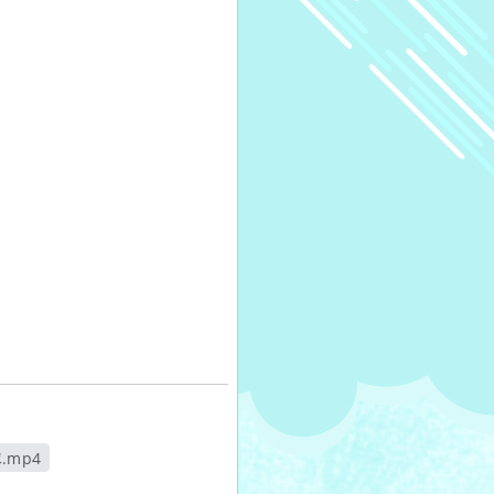
.mp4
視窗