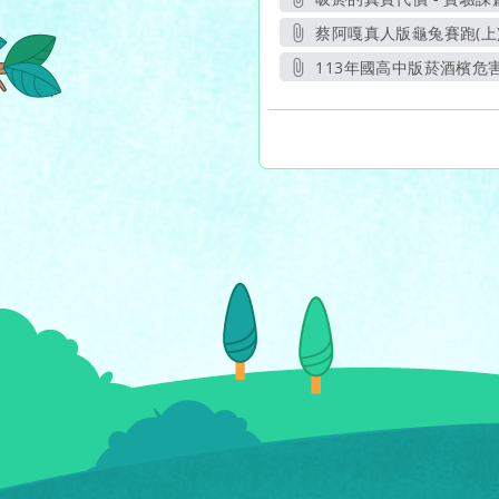
另
蔡阿嘎真人版龜兔賽跑(上
113年國高中版菸酒檳危害
另開新