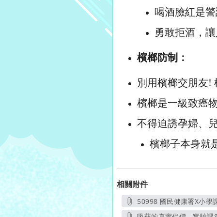
喝酒臉紅是警訊
勇敢拒酒，讓
檳榔防制：
別用檳榔交朋友!
檳榔是一級致癌物
不得迫誘孕婦、兒
檳榔子本身就
相關附件
50998 國民健康署X小
吸菸的真實代價 - 實驗課篇 Sc