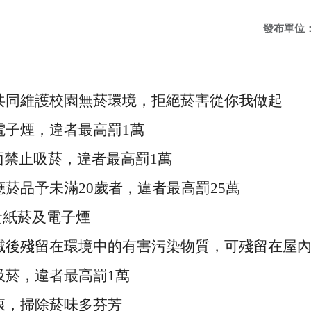
發布單位
共同維護校園無菸環境，拒絕菸害從你我做起
電子煙，違者最高罰
1
萬
面禁止吸菸，
違者最高罰
1
萬
應菸品予未滿
20
歲者，違者最高罰
25
萬
食紙菸及電子煙
滅後殘留在環境中的有害污染物質，可殘留在屋
吸菸，違者最高罰
1
萬
康，掃除菸味多芬芳