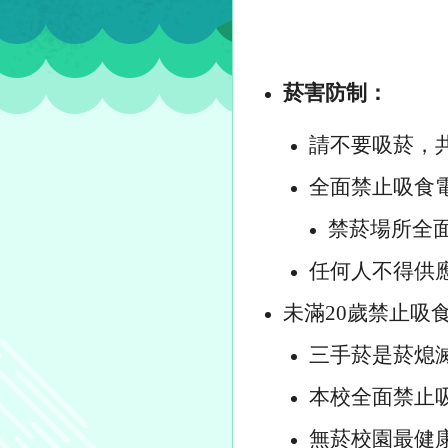
菸害防制：
請不要吸菸，
全面禁止吸食
禁菸場所全
任何人不得供
未滿
20
歲禁止吸
三手菸是菸熄
本校全面禁止
無菸校園最健