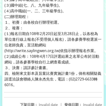
(３)國中組(七、八、九年級學生)。
(４)高中職組(一、二、三年級學生)。
(二)辦理期程：
１、初賽：由各校自行辦理初選。
２、複賽：
(１)報名日期自108年2月20日起至3月28日止，以各校為
單位進行線上報名(不受理個人報名)，請各參賽學校選派一
位老師負責，至活動網站
(http://write.saylingwen.org.tw)依指示辦理報名作業。
(２)成績公布：108年4月17日評選結果之名單公布於活動
網站，請各參賽學校自行上網查看成績。
３、決賽：請詳參計畫書。
四、檢附來文影本及旨案比賽實施計畫1份，倘有相關疑義
請逕洽該會聯絡人陳永杰先生，電話：(02)2729-6633轉
6016。
下架日期：
Invalid date
|
發佈日期：
Invalid date