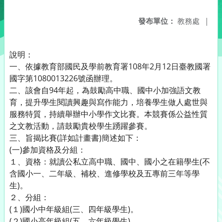
發布單位：
教務處
|
說明：
一、依據教育部國民及學前教育署108年2月12日臺教國署
國字第1080013226號函辦理。
二、該會自94年起，為鼓勵高中職、國中小加強語文教
育，提升學生閱讀興趣與寫作能力，培養學生做人處世與
服務特質，持續舉辦中小學作文比賽。本競賽係公益性質
之文教活動，請鼓勵貴校學生踴躍參賽。
三、旨揭比賽(詳如計畫書)簡述如下：
(一)參加資格及分組：
１、資格：就讀公私立高中職、國中、國小之在籍學生(不
含國小一、二年級、補校、進修學校及五專前三年等學
生)。
２、分組：
(１)國小中年級組(三、四年級學生)。
(２)國小高年級組(五、六年級學生)。