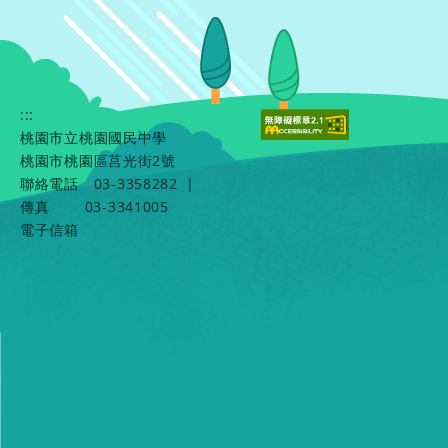
:::
桃園市立桃園國民中學
桃園市桃園區莒光街2號
聯絡電話
03-3358282
|
傳真
03-3341005
電子信箱