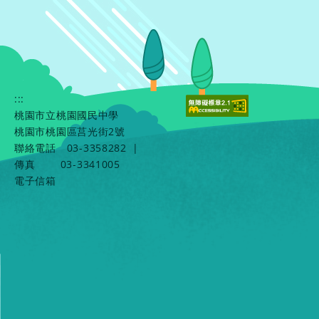
:::
桃園市立桃園國民中學
桃園市桃園區莒光街2號
聯絡電話
03-3358282
|
傳真
03-3341005
電子信箱