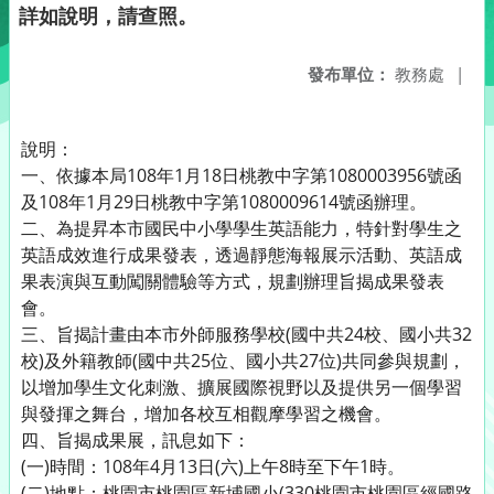
詳如說明，請查照。
發布單位：
教務處
|
說明：
一、依據本局108年1月18日桃教中字第1080003956號函
及108年1月29日桃教中字第1080009614號函辦理。
二、為提昇本市國民中小學學生英語能力，特針對學生之
英語成效進行成果發表，透過靜態海報展示活動、英語成
果表演與互動闖關體驗等方式，規劃辦理旨揭成果發表
會。
三、旨揭計畫由本市外師服務學校(國中共24校、國小共32
校)及外籍教師(國中共25位、國小共27位)共同參與規劃，
以增加學生文化刺激、擴展國際視野以及提供另一個學習
與發揮之舞台，增加各校互相觀摩學習之機會。
四、旨揭成果展，訊息如下：
(一)時間：108年4月13日(六)上午8時至下午1時。
(二)地點：桃園市桃園區新埔國小(330桃園市桃園區經國路