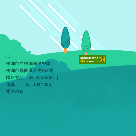
:::
桃園市立桃園國民中學
桃園市桃園區莒光街2號
聯絡電話
03-3358282
|
傳真
03-3341005
電子信箱