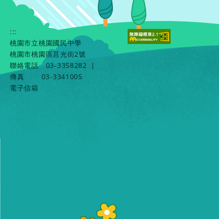
:::
桃園市立桃園國民中學
桃園市桃園區莒光街2號
聯絡電話
03-3358282
|
傳真
03-3341005
電子信箱