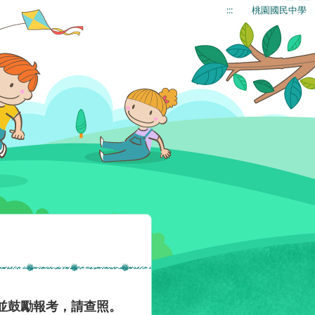
:::
桃園國民中學
並鼓勵報考，請查照。