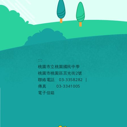
:::
桃園市立桃園國民中學
桃園市桃園區莒光街2號
聯絡電話
03-3358282
|
傳真
03-3341005
電子信箱