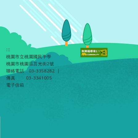
:::
桃園市立桃園國民中學
桃園市桃園區莒光街2號
聯絡電話
03-3358282
|
傳真
03-3341005
電子信箱