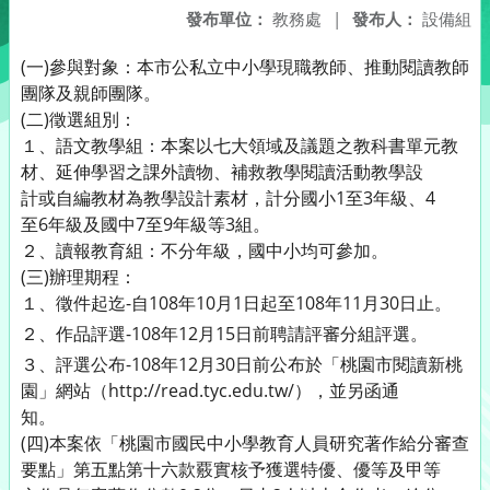
發布單位：
教務處
|
發布人：
設備組
(一)參與對象：本市公私立中小學現職教師、推動閱讀教師
團隊及親師團隊。
(二)徵選組別：
１、語文教學組：本案以七大領域及議題之教科書單元教
材、延伸學習之課外讀物、補救教學閱讀活動教學設
計或自編教材為教學設計素材，計分國小1至3年級、4
至6年級及國中7至9年級等3組。
２、讀報教育組：不分年級，國中小均可參加。
(三)辦理期程：
１、徵件起迄-自108年10月1日起至108年11月30日止。
２、作品評選-108年12月15日前聘請評審分組評選。
３、評選公布-108年12月30日前公布於「桃園市閱讀新桃
園」網站（http://read.tyc.edu.tw/），並另函通
知。
(四)本案依「桃園市國民中小學教育人員研究著作給分審查
要點」第五點第十六款覈實核予獲選特優、優等及甲等