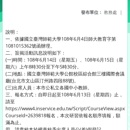
發布單位：
教務處
|
說明：
一、依據國立臺灣師範大學108年6月4日師大教育字第
1081015362號函辦理。
二、旨揭活動訊息說明如下：
(一)時間：108年6月14日（星期五）、108年6月15日（星
期六）上午8時30分至下午5時30分。
(二)地點：國立臺灣師範大學公館校區綜合館三樓國際會議
廳(台北市文山區汀州路四段88號)。
(三)出席人員：本市公私立各國中小教師。
三、報名方式：自即日起至108年6月13日（星期四）止，
請至
https://www4.inservice.edu.tw/Script/CourseView.aspx?
CourseId=2639818報名，本次研習依報名順序填報，額
滿為止。
四、請貴校本於權責核予出席人員公(差)假登記。