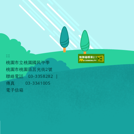
:::
桃園市立桃園國民中學
桃園市桃園區莒光街2號
聯絡電話
03-3358282
|
傳真
03-3341005
電子信箱