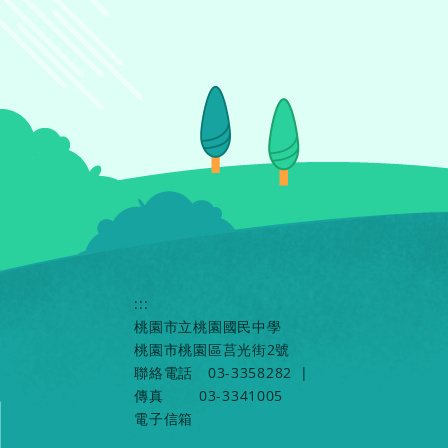
:::
桃園市立桃園國民中學
桃園市桃園區莒光街2號
聯絡電話
03-3358282
|
傳真
03-3341005
電子信箱