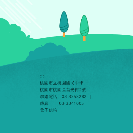
:::
桃園市立桃園國民中學
桃園市桃園區莒光街2號
聯絡電話
03-3358282
|
傳真
03-3341005
電子信箱