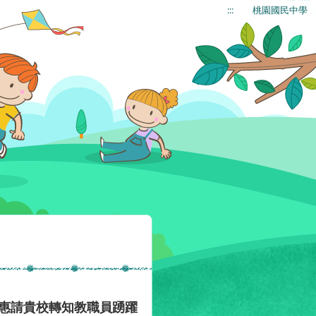
:::
桃園國民中學
，惠請貴校轉知教職員踴躍