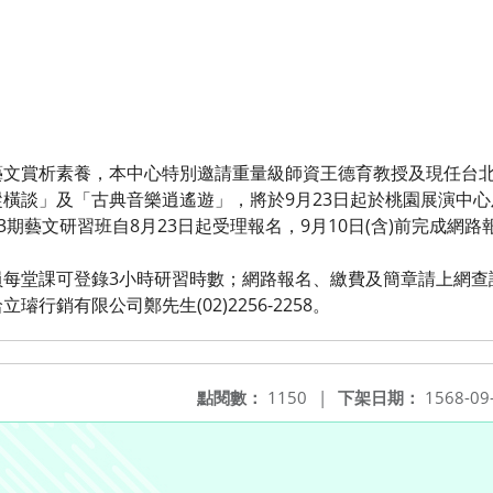
藝文賞析素養，本中心特別邀請重量級師資王德育教授及現任台
橫談」及「古典音樂逍遙遊」，將於9月23日起於桃園展演中
。第3期藝文研習班自8月23日起受理報名，9月10日(含)前完成網
課可登錄3小時研習時數；網路報名、繳費及簡章請上網查詢:https:
行銷有限公司鄭先生(02)2256-2258。
點閱數：
1150
|
下架日期：
1568-09