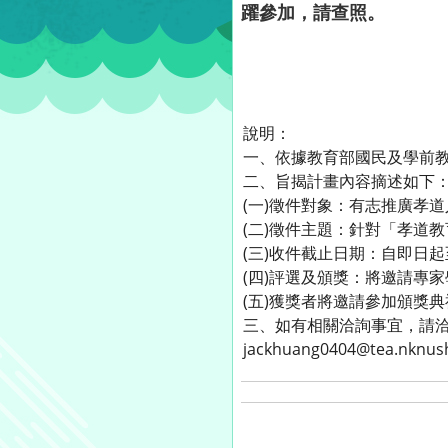
躍參加，請查照。
說明：
一、依據教育部國民及學前教育
二、旨揭計畫內容摘述如下
(一)徵件對象：有志推廣孝
(二)徵件主題：針對「孝道
(三)收件截止日期：自即日起
(四)評選及頒獎：將邀請專
(五)獲獎者將邀請參加頒獎
三、如有相關洽詢事宜，請洽國
jackhuang0404@tea.nknus