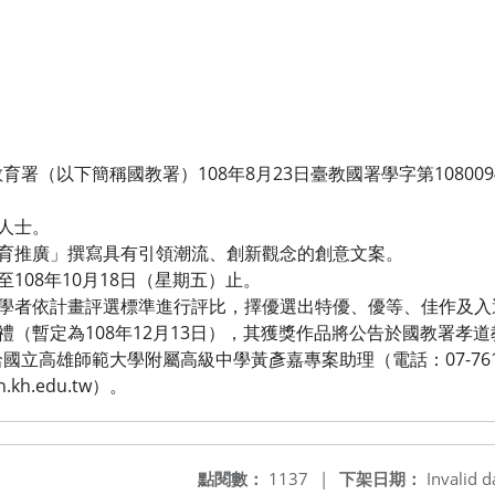
署（以下簡稱國教署）108年8月23日臺教國署學字第1080094
：
道人士。
教育推廣」撰寫具有引領潮流、創新觀念的創意文案。
至108年10月18日（星期五）止。
家學者依計畫評選標準進行評比，擇優選出特優、優等、佳作及入
典禮（暫定為108年12月13日），其獲獎作品將公告於國教署孝
立高雄師範大學附屬高級中學黃彥嘉專案助理（電話：07-7613
h.kh.edu.tw）。
點閱數：
1137
|
下架日期：
Invalid d