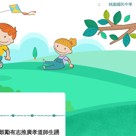
:::
桃園國民中學
請鼓勵有志推廣孝道師生踴