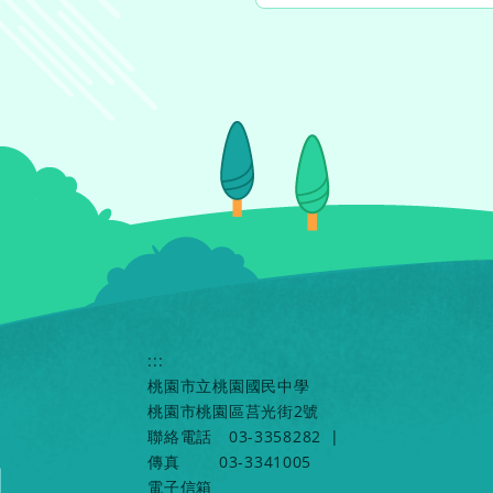
:::
桃園市立桃園國民中學
桃園市桃園區莒光街2號
聯絡電話
03-3358282
|
傳真
03-3341005
電子信箱