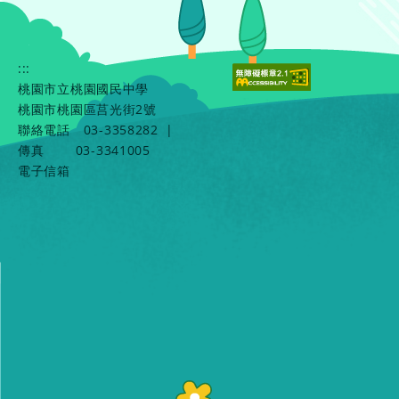
:::
桃園市立桃園國民中學
桃園市桃園區莒光街2號
聯絡電話
03-3358282
|
傳真
03-3341005
電子信箱