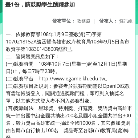
畫1份，請鼓勵學生踴躍參加
發布單位：
教務處
|
發布人：
資訊組
一、依據教育部108年1月9日臺教資(三)字第
1070218152A號函暨高雄市政府教育局108年9月5日高市
教資字第10836143800號辦理。
二、旨揭競賽訊息如下：
(一)競賽時間：108年10月7日(星期一)起至12月1日(星期
日)止，每日7時至23時。
(二)競賽平台：http://www.egame.kh.edu.tw。
(三)競賽項目及規則：參賽者於競賽期間需以OpenID或教
育雲端帳號登入，闖關通過獎勵門檻，即可列入抽獎名
單，以其他方式登入者不列入參賽對象。
(四)獎勵辦法：星球獎、特別獎、打寇獎、雙語獎由高雄市
統一抽出國中組全國共抽出200名及國小組全國共抽出300
名，毅力獎由高雄市統一抽出全國1000名，其它參加獎則
由各縣市自行抽出100名，獎品寄至各縣(市)教育局(處)轉
發。