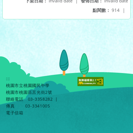
下架日期：
Invalid date
|
發佈日期：
Invalid date
點閱數：
914
|
:::
桃園市立桃園國民中學
桃園市桃園區莒光街2號
聯絡電話
03-3358282
|
傳真
03-3341005
電子信箱