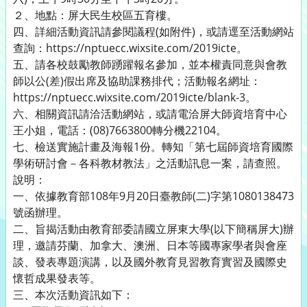
２、地點：屏大民生校區五育樓。
四、詳細活動資訊請參閱議程(如附件)，或請逕至活動網站
查詢：https://nptuecc.wixsite.com/2019icte。
五、請各校鼓勵教師踴躍報名參加，並本權責同意與會教
師以公(差)假出席及協助課務排代；活動報名網址：
https://nptuecc.wixsite.com/2019icte/blank-3。
六、相關資訊請洽活動網站，或請電洽屏大師資培育中心
王小姐，電話：(08)7663800轉分機22104。
七、檢送實施計畫及海報1份。轉知「第七屆師資培育國際
學術研討會－各科教材教法」之活動訊息一案，請查照。
說明：
一、依據教育部108年9月20日臺教師(二)字第1080138473
號函辦理。
二、旨揭活動由教育部委請國立屏東大學(以下簡稱屏大)辦
理，邀請芬蘭、加拿大、澳洲、日本等國專家學者與會座
談、發表專題演講，以及國外教育見習教育實習及國際史
懷哲成果發表等。
三、本次活動資訊如下：