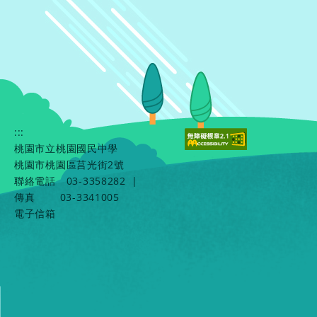
:::
桃園市立桃園國民中學
桃園市桃園區莒光街2號
聯絡電話
03-3358282
|
傳真
03-3341005
電子信箱