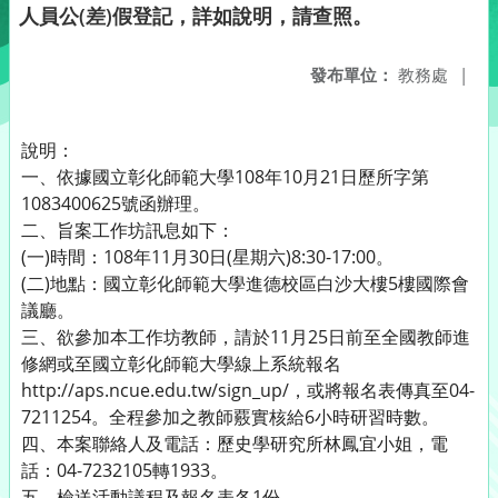
人員公(差)假登記，詳如說明，請查照。
發布單位：
教務處
|
說明：
一、依據國立彰化師範大學108年10月21日歷所字第
1083400625號函辦理。
二、旨案工作坊訊息如下：
(一)時間：108年11月30日(星期六)8:30-17:00。
(二)地點：國立彰化師範大學進德校區白沙大樓5樓國際會
議廳。
三、欲參加本工作坊教師，請於11月25日前至全國教師進
修網或至國立彰化師範大學線上系統報名
http://aps.ncue.edu.tw/sign_up/，或將報名表傳真至04-
7211254。全程參加之教師覈實核給6小時研習時數。
四、本案聯絡人及電話：歷史學研究所林鳳宜小姐，電
話：04-7232105轉1933。
五、檢送活動議程及報名表各1份。