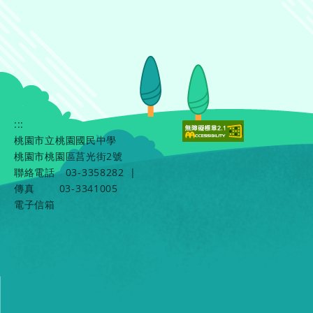
:::
桃園市立桃園國民中學
桃園市桃園區莒光街2號
聯絡電話
03-3358282
|
傳真
03-3341005
電子信箱