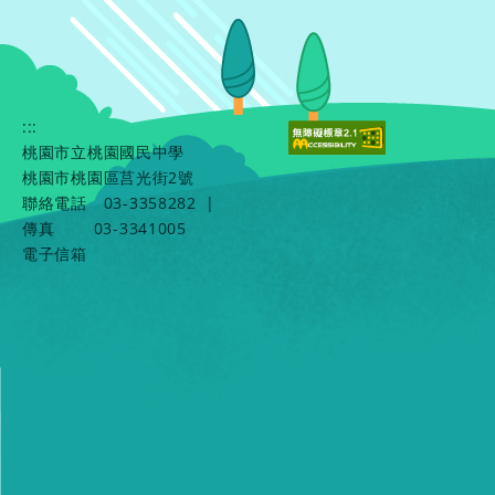
:::
桃園市立桃園國民中學
桃園市桃園區莒光街2號
聯絡電話
03-3358282
|
傳真
03-3341005
電子信箱