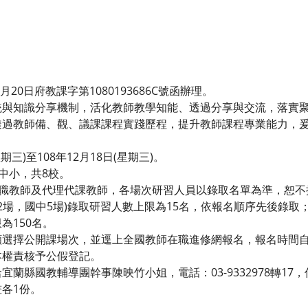
月20日府教課字第1080193686C號函辦理。
統與知識分享機制，活化教師教學知能、透過分享與交流，落實
透過教師備、觀、議課課程實踐歷程，提升教師課程專業能力，
星期三)至108年12月18日(星期三)。
中小，共8校。
現職教師及代理代課教師，各場次研習人員以錄取名單為準，恕
12場，國中5場)錄取研習人數上限為15名，依報名順序先後錄
為150名。
願選擇公開課場次，並逕上全國教師在職進修網報名，報名時間自
本權責核予公假登記。
縣國教輔導團幹事陳映竹小姐，電話：03-9332978轉17，傳真：
各1份。