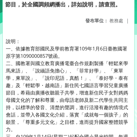
節目，於全國調頻網播出，詳如說明，請查照。
發布單位：
教務處
|
說明：
一、依據教育部國民及學前教育署109年1月6日臺教國署
原字第1090000857號函。
二、國教署與國立教育廣播電臺合作規劃製播「輕鬆來學
馬來語」、「說緬語免擔心」、「菲常好學」、「柬單
學，柬單說」、「說印尼語，真酷！」、「泰好學・泰有
趣」及「輕鬆學・越南語」新住民七國語言學習兒童廣播
節目，希藉由廣播收聽親子共學，增進新住民子女對媽媽
母國文化的了解和尊重，由母語老師及新二代學生共同主
持，以標準的發音、清楚的聲調，進行活潑有趣的情境式
會話，並帶入各國文化介紹，落實「成就每一個孩子」的
願景，「尊重多元文化」之目標，進而提升國家整體競爭
力。
三、自109年1月14日(星期二)起配合國小晨光時間，每週