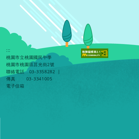
:::
桃園市立桃園國民中學
桃園市桃園區莒光街2號
聯絡電話
03-3358282
|
傳真
03-3341005
電子信箱