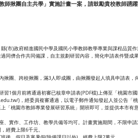
「教師揪團自主共學」實施計畫一案，請鼓勵貴校教師踴
縣(市)政府精進國民中學及國民小學教師教學專業與課程品質作
透過同儕合作共同備課，自主規劃研習內容，簡化申請表件暨成
：
校內揪團、跨校揪團，滿3人即成團，由揪團發起人填具申請表，
於研習1個月前將通過初審已核章申請表(PDF檔)上傳至「桃園市
rhps.tyc.edu.tw/)，經委員複審通過，以電子郵件通知發起人並
逕上「桃園市教師專業發展研習系統」開班即可，並提供本市有
講座、實作、工作坊、教學共備等均可。計畫實施期間，不限申請
，經費上限6千元。
班後、假日及寒暑假(除備課日以外)，經費上限2萬元。