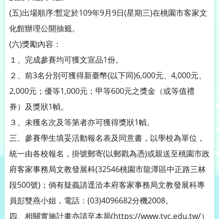
(五)出場順序:暫定於109年9月9日(星期三)在桃園市客家文
化館辦理公開抽籤。
(六)獎勵內容：
１、完成參賽均可獲文宣品1份。
２、前3名分別可獲得新臺幣(以下同)6,000元、4,000元、
2,000元；優等1,000元；甲等600元之獎金（或等值禮
券）及獎狀1幀。
３、未獲名次及等第者亦可獲得獎狀1幀。
三、參賽學生填妥活動報名表及同意書，以學校為單位，
統一由各校報名，掛號郵寄(以郵戳為憑)或親送至桃園市政
府客家事務局文教發展科(32546桃園市龍潭區中正路三林
段500號)；倘有疑義請逕洽本府客家事務局文教發展科專
員彭雙燕小姐，電話：(03)4096682分機2008。
四、相關實施計畫亦請至本局(https://www.tyc.edu.tw/）