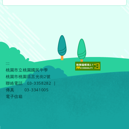
:::
桃園市立桃園國民中學
桃園市桃園區莒光街2號
聯絡電話
03-3358282
|
傳真
03-3341005
電子信箱