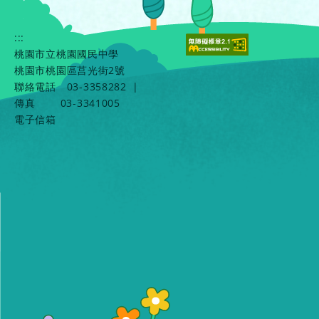
:::
桃園市立桃園國民中學
桃園市桃園區莒光街2號
聯絡電話
03-3358282
|
傳真
03-3341005
電子信箱