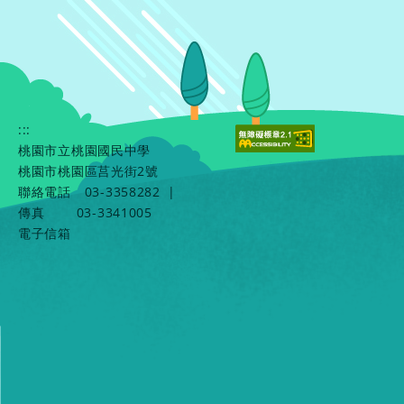
:::
桃園市立桃園國民中學
桃園市桃園區莒光街2號
聯絡電話
03-3358282
|
傳真
03-3341005
電子信箱