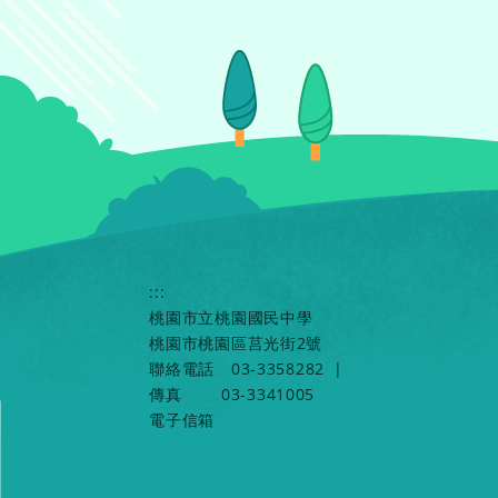
:::
桃園市立桃園國民中學
桃園市桃園區莒光街2號
聯絡電話
03-3358282
|
傳真
03-3341005
電子信箱