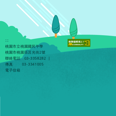
:::
桃園市立桃園國民中學
桃園市桃園區莒光街2號
聯絡電話
03-3358282
|
傳真
03-3341005
電子信箱