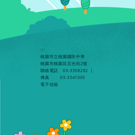
:::
桃園市立桃園國民中學
桃園市桃園區莒光街2號
聯絡電話
03-3358282
|
傳真
03-3341005
電子信箱