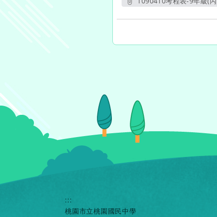
1090410考程表-9年級(丙)
另開新視窗
:::
桃園市立桃園國民中學