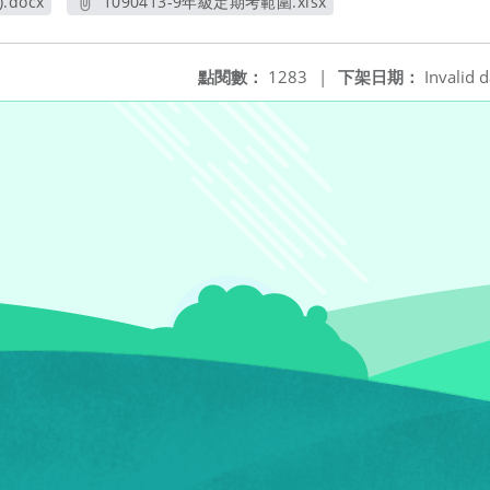
.docx
1090413-9年級定期考範圍.xlsx
另開新視窗
點閱數：
1283
|
下架日期：
Invalid d