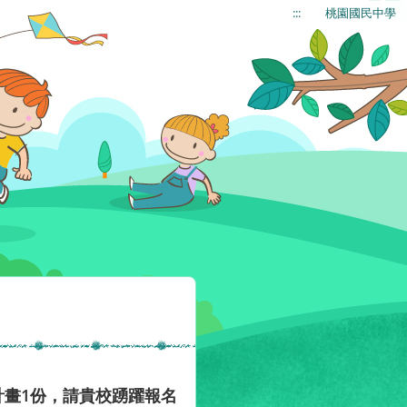
:::
桃園國民中學
計畫1份，請貴校踴躍報名