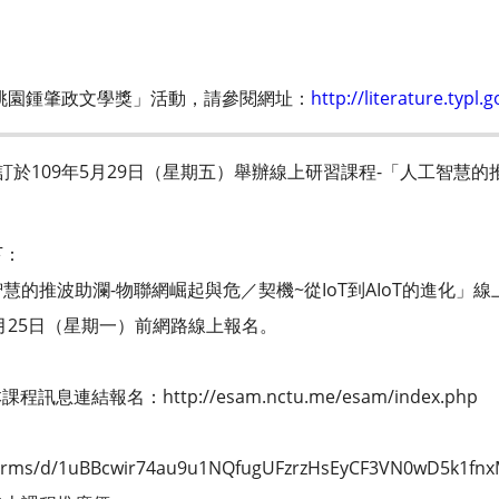
0桃園鍾肇政文學獎」活動，請參閱網址：
http://literature.typl.g
訂於109年5月29日（星期五）舉辦線上研習課程-「人工智慧的
下：
的推波助瀾-物聯網崛起與危／契機~從IoT到AIoT的進化」
5月25日（星期一）前網路線上報名。
息連結報名：http://esam.nctu.me/esam/index.php
網址報名：
/forms/d/1uBBcwir74au9u1NQfugUFzrzHsEyCF3VN0wD5k1fnx