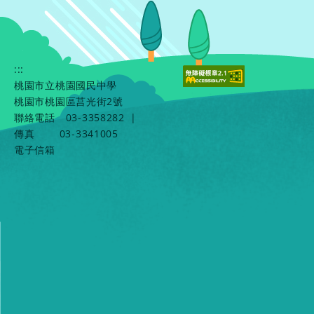
:::
桃園市立桃園國民中學
桃園市桃園區莒光街2號
聯絡電話
03-3358282
|
傳真
03-3341005
電子信箱