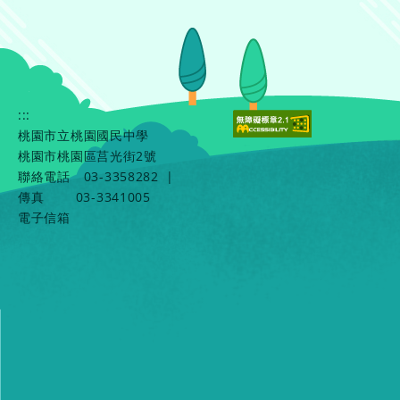
:::
桃園市立桃園國民中學
桃園市桃園區莒光街2號
聯絡電話
03-3358282
|
傳真
03-3341005
電子信箱