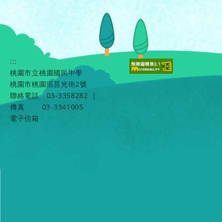
:::
桃園市立桃園國民中學
桃園市桃園區莒光街2號
聯絡電話
03-3358282
|
傳真
03-3341005
電子信箱