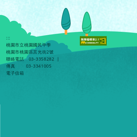
:::
桃園市立桃園國民中學
桃園市桃園區莒光街2號
聯絡電話
03-3358282
|
傳真
03-3341005
電子信箱