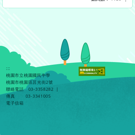
:::
桃園市立桃園國民中學
桃園市桃園區莒光街2號
聯絡電話
03-3358282
|
傳真
03-3341005
電子信箱