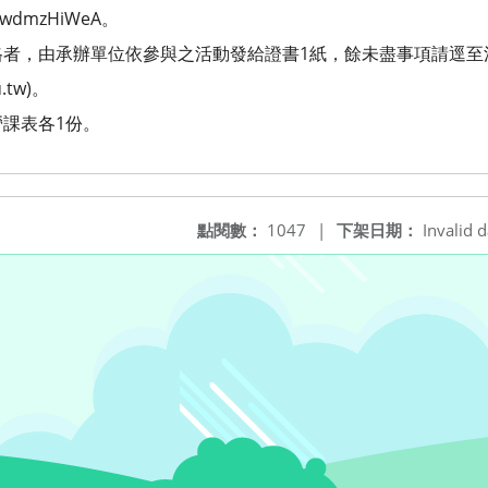
96BwdmzHiWeA。
者，由承辦單位依參與之活動發給證書1紙，餘未盡事項請逕至
u.tw)。
課表各1份。
點閱數：
1047
|
下架日期：
Invalid d