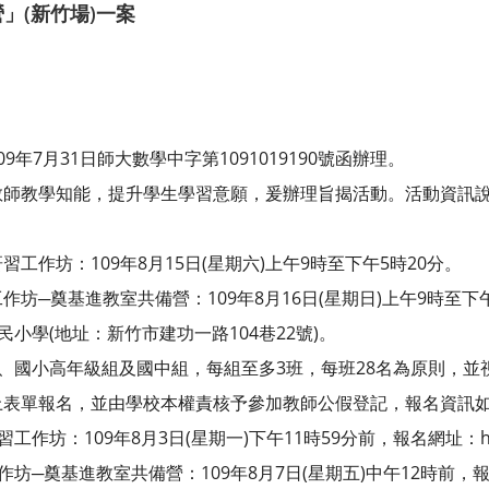
」(新竹場)一案
年7月31日師大數學中字第1091019190號函辦理。
教師教學知能，提升學生學習意願，爰辦理旨揭活動。活動資訊
工作坊：109年8月15日(星期六)上午9時至下午5時20分。
坊─奠基進教室共備營：109年8月16日(星期日)上午9時至下午
民小學(地址：新竹市建功一路104巷22號)。
組、國小高年級組及國中組，每組至多3班，每班28名為原則，並
上表單報名，並由學校本權責核予參加教師公假登記，報名資訊
坊：109年8月3日(星期一)下午11時59分前，報名網址：https://
作坊─奠基進教室共備營：109年8月7日(星期五)中午12時前，