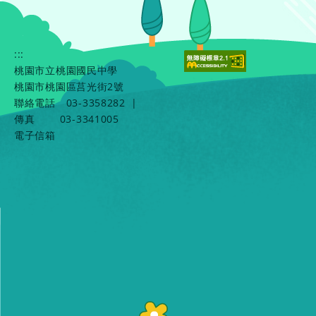
:::
桃園市立桃園國民中學
桃園市桃園區莒光街2號
聯絡電話
03-3358282
|
傳真
03-3341005
電子信箱